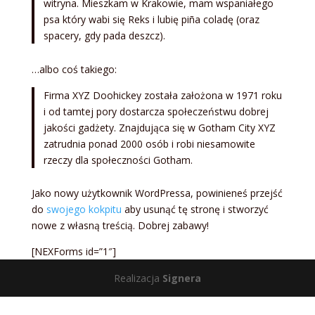
witryna. Mieszkam w Krakowie, mam wspaniałego
psa który wabi się Reks i lubię piña coladę (oraz
spacery, gdy pada deszcz).
…albo coś takiego:
Firma XYZ Doohickey została założona w 1971 roku
i od tamtej pory dostarcza społeczeństwu dobrej
jakości gadżety. Znajdująca się w Gotham City XYZ
zatrudnia ponad 2000 osób i robi niesamowite
rzeczy dla społeczności Gotham.
Jako nowy użytkownik WordPressa, powinieneś przejść
do
swojego kokpitu
aby usunąć tę stronę i stworzyć
nowe z własną treścią. Dobrej zabawy!
[NEXForms id=”1″]
Realizacja
Signera