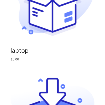
laptop
£
0.00