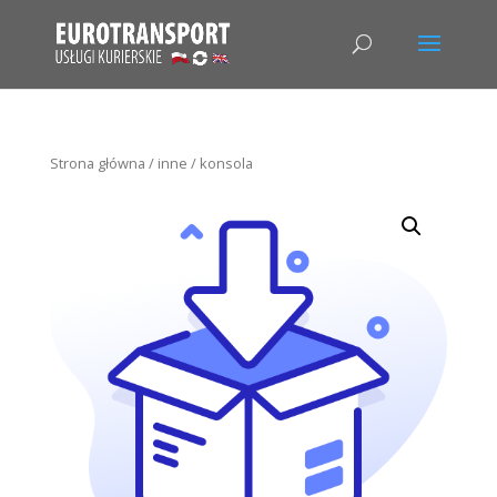
Strona główna
/
inne
/ konsola